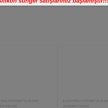
Silikon sünger satışlarımız başlamıştır!!
TRIKLI OTOMATIK BUHAR
ELEKTRIKLI OTOMATIK BUH
RATÖRLERI
JENERATÖRLERI