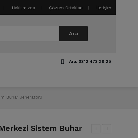
Hakkımızda
Çözüm Ortakları
İletişim
Ara
Ara: 0312 473 29 25
arça ve Sarf Malzemeleri
tem Buhar Jeneratörü
 Merkezi Sistem Buhar
’lü
0