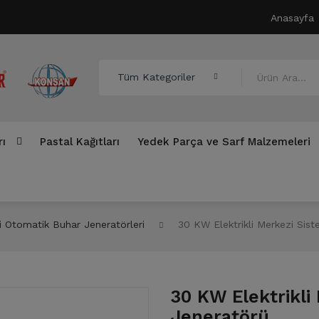
Anasayfa
Tüm Kategoriler
rı
Pastal Kağıtları
Yedek Parça ve Sarf Malzemeleri
ı
Kesimhane Makinaları
Pastal Kağıtları
Yedek P
li Otomatik Buhar Jeneratörleri
30 KW Elektrikli Merkezi Sis
Kesimhane Yedek Parçaları
Hızar Makinaları
Otomatik Kumaş Kesim Makinaları (Cutter)
Kumaş Kontrol Makinaları
Kumaş Serim Sistemleri
Tela Yapıştırma Presleri
Optitex CAD Sistemi
30 KW Elektrikli
Jeneratörü