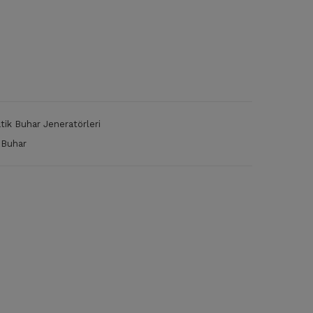
Oto
KW
ma
Me
tik
rke
Buh
zi
ar
Sist
Kaz
em
tik Buhar Jeneratörleri
an
Buh
 Buhar
ar
Jen
era
tör
ü