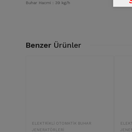
Buhar Hacmi : 39 kg/h
Benzer
Ürünler
ELEKTRIKLI OTOMATIK BUHAR
ELEK
JENERATÖRLERI
JENE