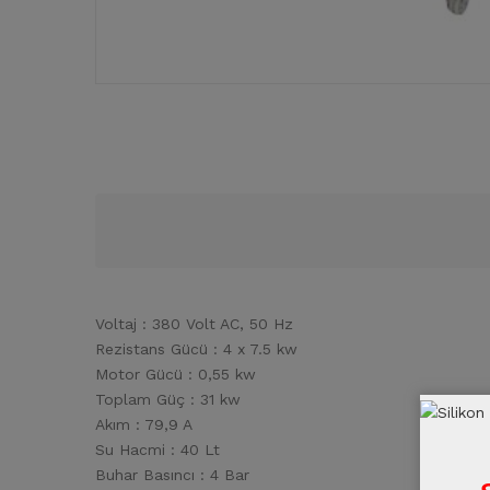
Voltaj : 380 Volt AC, 50 Hz
Rezistans Gücü : 4 x 7.5 kw
Motor Gücü : 0,55 kw
Toplam Güç : 31 kw
Akım : 79,9 A
Su Hacmi : 40 Lt
Buhar Basıncı : 4 Bar