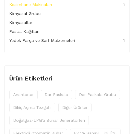
Kesimhane Makinaları
Kimyasal Grubu
Kimyasallar
Pastal Kağıtları
Yedek Parça ve Sarf Malzemeleri
Ürün Etiketleri
Anahtarlar
Dar Paskala
Dar Paskala Grubu
Dikiş Açma Tezgahı
Diğer Ürünler
Doğalgaz-LPG'li Buhar Jeneratörleri
Elektrikli Otomatik Buhar
Ev Ve Sanayi Tipi Ütü