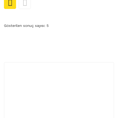
Ütü Paskalaları
Paskala Ütüleme Seti
Doğalgaz-LPG’li Buhar Jeneratörleri
Gösterilen sonuç sayısı: 5
Elektrikli Otomatik Buhar Jeneratörleri
Kazan Grubu
Kendinden Kazanlı
Transfer Baskı Grubu
Silter Sanayi ve Ev Tipi Ütü Grubu
Şişirme
Triko Ütü Grubu
KESIMHANE MAKINALARI