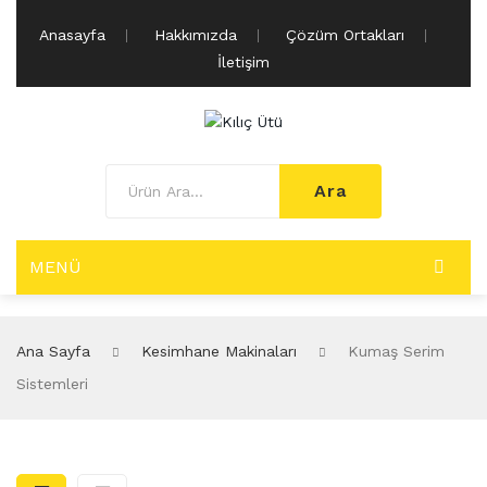
Anasayfa
Hakkımızda
Çözüm Ortakları
İletişim
Ara
MENÜ
BUHARLI ÜTÜ MAKINALARI
Ana Sayfa
Kesimhane Makinaları
Kumaş Serim
Paskala Grubu
Sistemleri
Dar Paskala
Geniş Paskala