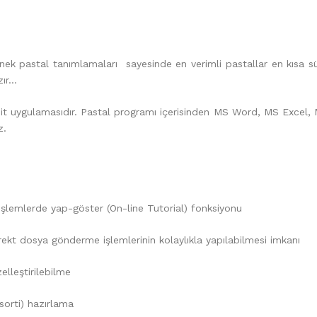
pastal tanımlamaları sayesinde en verimli pastallar en kısa sürede
zır…
 uygulamasıdır. Pastal programı içerisinden MS Word, MS Excel, M
z.
işlemlerde yap-göster (On-line Tutorial) fonksiyonu
kt dosya gönderme işlemlerinin kolaylıkla yapılabilmesi imkanı
elleştirilebilme
sorti) hazırlama