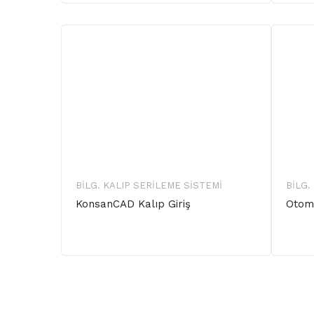
BILG. KALIP SERILEME SISTEMI
BILG.
KonsanCAD Kalıp Giriş
Otoma