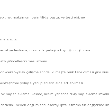
irebilme, maksimum verimlilikle pastal yerleştirebilme
rme araçları
pastal yerleştirme, otomatik yerleşim kuyruğu oluşturma
tik güncelleştirilmesi imkanı
tolon-ceket-yelek çalışmalarında, kumaşta renk farkı olması gibi du
benzeştirme yoluyla yeni planların elde edilebilmesi
blok payları ekleme, kesme, kesim yerlerine dikiş payı ekleme imkanı
adetlerini, beden dağılımlarını asortiyi iptal etmeksizin değiştirme i