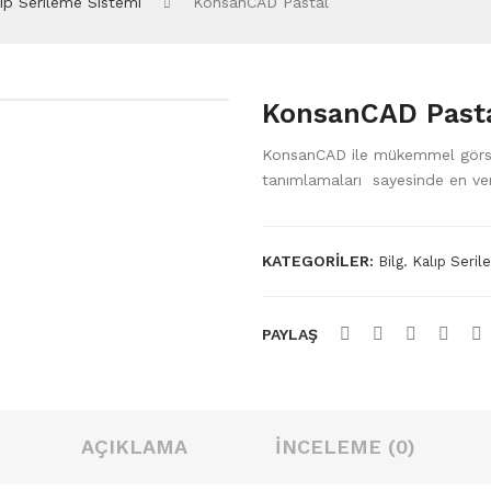
lıp Serileme Sistemi
KonsanCAD Pastal
KonsanCAD Past
KonsanCAD ile mükemmel görsel
tanımlamaları sayesinde en veri
KATEGORILER:
Bilg. Kalıp Seri
PAYLAŞ
AÇIKLAMA
İNCELEME (0)