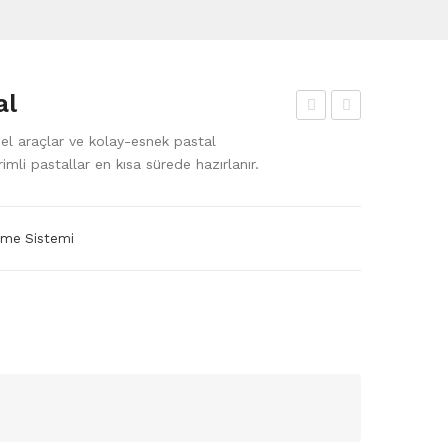
al
JE
to
 araçlar ve kolay-esnek pastal
T
ma
mli pastallar en kısa sürede hazırlanır.
Plo
tik
tter
Kes
leme Sistemi
-Çiz
ici
ici
(Cut
ter)