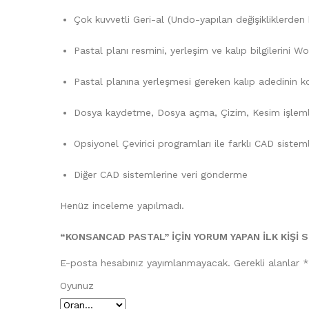
Çok kuvvetli Geri-al (Undo-yapılan değişikliklerde
Pastal planı resmini, yerleşim ve kalıp bilgilerini
Pastal planına yerleşmesi gereken kalıp adedinin ko
Dosya kaydetme, Dosya açma, Çizim, Kesim işleml
Opsiyonel Çevirici programları ile farklı CAD siste
Diğer CAD sistemlerine veri gönderme
Henüz inceleme yapılmadı.
“KONSANCAD PASTAL” IÇIN YORUM YAPAN ILK KIŞI 
E-posta hesabınız yayımlanmayacak.
Gerekli alanlar
*
Oyunuz