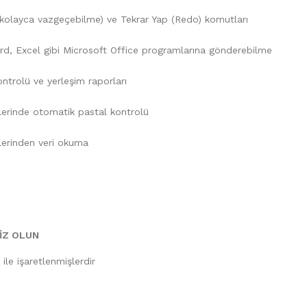
n kolayca vazgeçebilme) ve Tekrar Yap (Redo) komutları
 Word, Excel gibi Microsoft Office programlarına gönderebilme
ntrolü ve yerleşim raporları
erinde otomatik pastal kontrolü
mlerinden veri okuma
SIZ OLUN
ile işaretlenmişlerdir