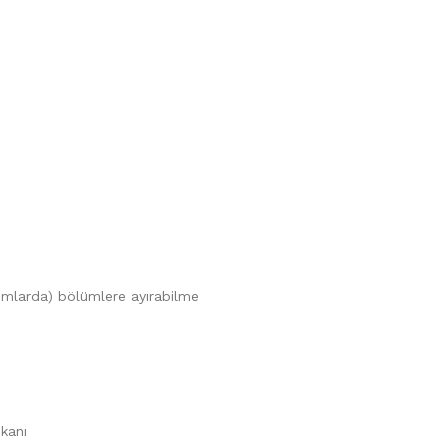
rumlarda) bölümlere ayırabilme
mkanı