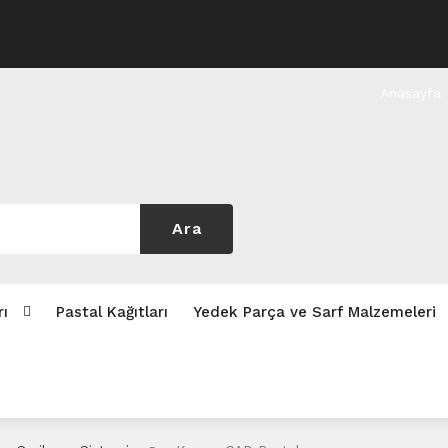
Anasayfa
Ara
rı
Pastal Kağıtları
Yedek Parça ve Sarf Malzemeleri
Pastal Kağıtları
Yedek Parça ve Sarf Malzemeleri
2. El 