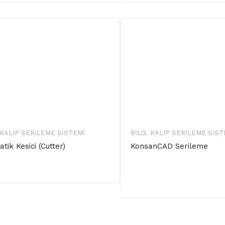
 KALIP SERILEME SISTEMI
BILG. KALIP SERILEME SIST
tik Kesici (Cutter)
KonsanCAD Serileme