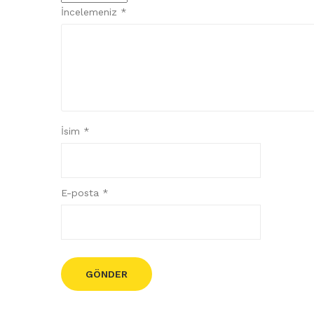
İncelemeniz
*
İsim
*
E-posta
*