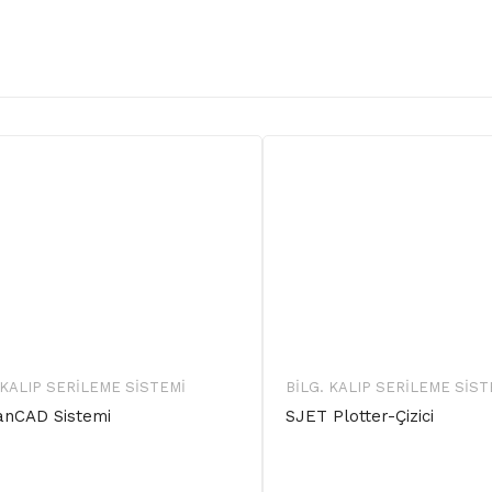
 KALIP SERILEME SISTEMI
BILG. KALIP SERILEME SIST
anCAD Sistemi
SJET Plotter-Çizici