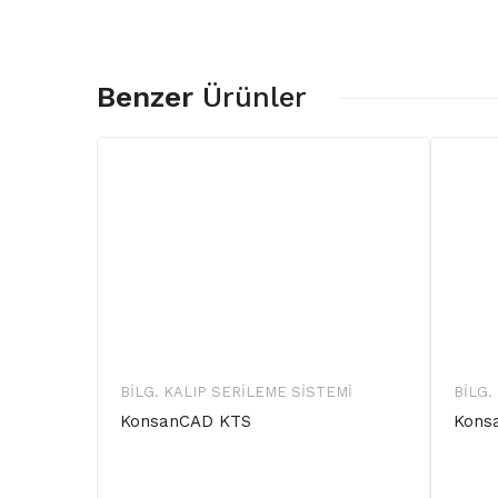
Benzer
Ürünler
BILG. KALIP SERILEME SISTEMI
BILG.
KonsanCAD KTS
Kons