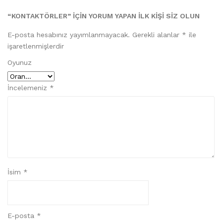
Optitex CAD Sistemi
“KONTAKTÖRLER” IÇIN YORUM YAPAN ILK KIŞI SIZ OLUN
Tela Yapıştırma Presleri
E-posta hesabınız yayımlanmayacak.
Gerekli alanlar
*
ile
Kumaş Serim Sistemleri
işaretlenmişlerdir
Kumaş Kontrol Makinaları
Oyunuz
Otomatik Kumaş Kesim Makinaları (Cutter)
İncelemeniz
*
Hızar Makinaları
Kesimhane Yedek Parçaları
PASTAL KAĞITLARI
YEDEK PARÇA VE SARF MALZEMELERI
İsim
*
2. EL ÜRÜNLER
E-posta
*