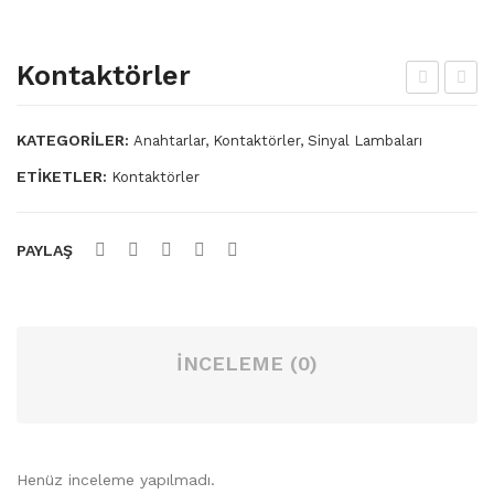
Ütü Paskalaları
Paskala Ütüleme Seti
Kontaktörler
Doğalgaz-LPG’li Buhar Jeneratörleri
şıkl
üre
ı
sel
KATEGORILER:
Anahtarlar, Kontaktörler, Sinyal Lambaları
Elektrikli Otomatik Buhar Jeneratörleri
Ana
Van
ETIKETLER:
Kontaktörler
Kazan Grubu
hta
a
Kendinden Kazanlı
r
PAYLAŞ
Transfer Baskı Grubu
Silter Sanayi ve Ev Tipi Ütü Grubu
İNCELEME (0)
Şişirme
Triko Ütü Grubu
KESIMHANE MAKINALARI
Henüz inceleme yapılmadı.