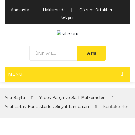
Anasayfa
Hakkımızda
Çözüm Ortakları
İletişim
Ara
MENÜ
BUHARLI ÜTÜ MAKINALARI
Ana Sayfa
Yedek Parça ve Sarf Malzemeleri
Paskala Grubu
Anahtarlar, Kontaktörler, Sinyal Lambaları
Kontaktörler
Dar Paskala
Geniş Paskala