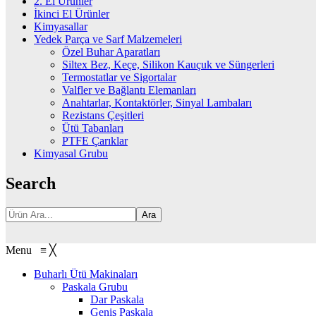
2. El Ürünler
İkinci El Ürünler
Kimyasallar
Yedek Parça ve Sarf Malzemeleri
Özel Buhar Aparatları
Siltex Bez, Keçe, Silikon Kauçuk ve Süngerleri
Termostatlar ve Sigortalar
Valfler ve Bağlantı Elemanları
Anahtarlar, Kontaktörler, Sinyal Lambaları
Rezistans Çeşitleri
Ütü Tabanları
PTFE Çarıklar
Kimyasal Grubu
Search
Ara
Menu
≡
╳
Buharlı Ütü Makinaları
Paskala Grubu
Dar Paskala
Geniş Paskala