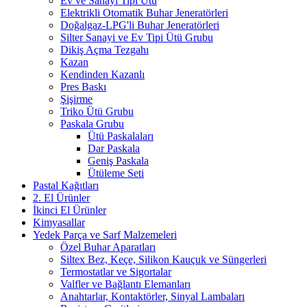
Ev ve Sanayi Tipi Ütü
Elektrikli Otomatik Buhar Jeneratörleri
Doğalgaz-LPG'li Buhar Jeneratörleri
Silter Sanayi ve Ev Tipi Ütü Grubu
Dikiş Açma Tezgahı
Kazan
Kendinden Kazanlı
Pres Baskı
Şişirme
Triko Ütü Grubu
Paskala Grubu
Ütü Paskalaları
Dar Paskala
Geniş Paskala
Ütüleme Seti
Pastal Kağıtları
2. El Ürünler
İkinci El Ürünler
Kimyasallar
Yedek Parça ve Sarf Malzemeleri
Özel Buhar Aparatları
Siltex Bez, Keçe, Silikon Kauçuk ve Süngerleri
Termostatlar ve Sigortalar
Valfler ve Bağlantı Elemanları
Anahtarlar, Kontaktörler, Sinyal Lambaları