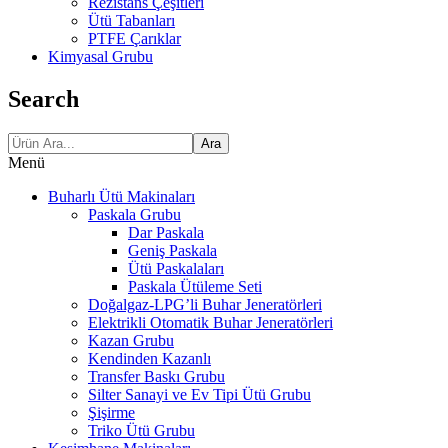
Rezistans Çeşitleri
Ütü Tabanları
PTFE Çarıklar
Kimyasal Grubu
Search
Ara
Menü
Buharlı Ütü Makinaları
Paskala Grubu
Dar Paskala
Geniş Paskala
Ütü Paskalaları
Paskala Ütüleme Seti
Doğalgaz-LPG’li Buhar Jeneratörleri
Elektrikli Otomatik Buhar Jeneratörleri
Kazan Grubu
Kendinden Kazanlı
Transfer Baskı Grubu
Silter Sanayi ve Ev Tipi Ütü Grubu
Şişirme
Triko Ütü Grubu