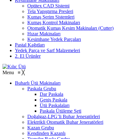
Kesimhane Makinaları
Optitex CAD Sistemi
Tela Yapıştırma Presleri
Kumaş Serim Sistemleri
Kumaş Kontrol Makinaları
Otomatik Kumaş Kesim Makinaları (Cutter)
Hızar Makinaları
Kesimhane Yedek Parçaları
Pastal Kağıtları
Yedek Parça ve Sarf Malzemeleri
2. El Ürünler
Menu
≡
╳
Buharlı Ütü Makinaları
Paskala Grubu
Dar Paskala
Geniş Paskala
Ütü Paskalaları
Paskala Ütüleme Seti
Doğalgaz-LPG’li Buhar Jeneratörleri
Elektrikli Otomatik Buhar Jeneratörleri
Kazan Grubu
Kendinden Kazanlı
Transfer Baskı Grubu