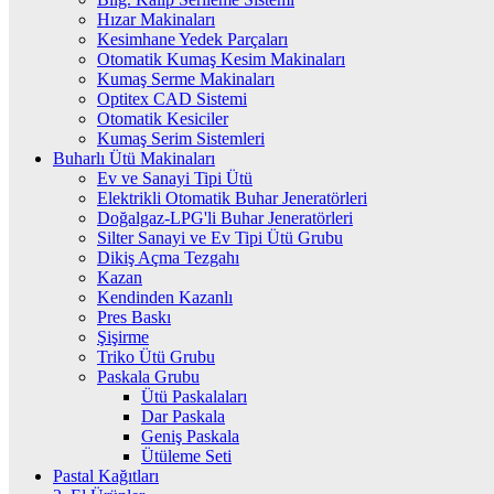
Hızar Makinaları
Kesimhane Yedek Parçaları
Otomatik Kumaş Kesim Makinaları
Kumaş Serme Makinaları
Optitex CAD Sistemi
Otomatik Kesiciler
Kumaş Serim Sistemleri
Buharlı Ütü Makinaları
Ev ve Sanayi Tipi Ütü
Elektrikli Otomatik Buhar Jeneratörleri
Doğalgaz-LPG'li Buhar Jeneratörleri
Silter Sanayi ve Ev Tipi Ütü Grubu
Dikiş Açma Tezgahı
Kazan
Kendinden Kazanlı
Pres Baskı
Şişirme
Triko Ütü Grubu
Paskala Grubu
Ütü Paskalaları
Dar Paskala
Geniş Paskala
Ütüleme Seti
Pastal Kağıtları