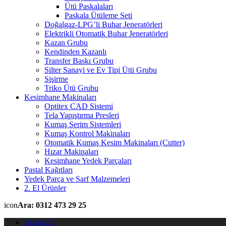
Ütü Paskalaları
Paskala Ütüleme Seti
Doğalgaz-LPG’li Buhar Jeneratörleri
Elektrikli Otomatik Buhar Jeneratörleri
Kazan Grubu
Kendinden Kazanlı
Transfer Baskı Grubu
Silter Sanayi ve Ev Tipi Ütü Grubu
Şişirme
Triko Ütü Grubu
Kesimhane Makinaları
Optitex CAD Sistemi
Tela Yapıştırma Presleri
Kumaş Serim Sistemleri
Kumaş Kontrol Makinaları
Otomatik Kumaş Kesim Makinaları (Cutter)
Hızar Makinaları
Kesimhane Yedek Parçaları
Pastal Kağıtları
Yedek Parça ve Sarf Malzemeleri
2. El Ürünler
icon
Ara: 0312 473 29 25
Anasayfa