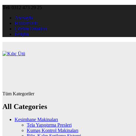
Tel:
0312 473 29 25
Anasayfa
Hakkımızda
Çözüm Ortakları
İletişim
Tüm Kategoriler
All Categories
Kesimhane Makinaları
Tela Yapıştırma Presleri
Kumaş Kontrol Makinaları
Bilg. Kalıp Serileme Sistemi