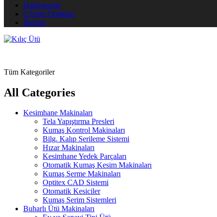
Hakkımızda
Çözüm Ortakları
İletişim
Tüm Kategoriler
All Categories
Kesimhane Makinaları
Tela Yapıştırma Presleri
Kumaş Kontrol Makinaları
Bilg. Kalıp Serileme Sistemi
Hızar Makinaları
Kesimhane Yedek Parçaları
Otomatik Kumaş Kesim Makinaları
Kumaş Serme Makinaları
Optitex CAD Sistemi
Otomatik Kesiciler
Kumaş Serim Sistemleri
Buharlı Ütü Makinaları