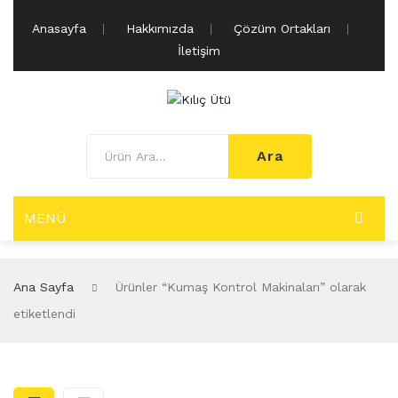
Anasayfa
Hakkımızda
Çözüm Ortakları
İletişim
Ara
MENÜ
BUHARLI ÜTÜ MAKINALARI
Ana Sayfa
Ürünler “Kumaş Kontrol Makinaları” olarak
Paskala Grubu
etiketlendi
Dar Paskala
Geniş Paskala