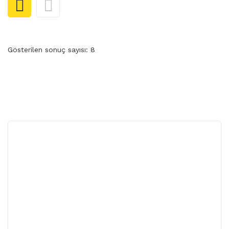
Ütü Paskalaları
Paskala Ütüleme Seti
Doğalgaz-LPG’li Buhar Jeneratörleri
Gösterilen sonuç sayısı: 8
Elektrikli Otomatik Buhar Jeneratörleri
Kazan Grubu
Kendinden Kazanlı
Transfer Baskı Grubu
Silter Sanayi ve Ev Tipi Ütü Grubu
Şişirme
Triko Ütü Grubu
KESIMHANE MAKINALARI